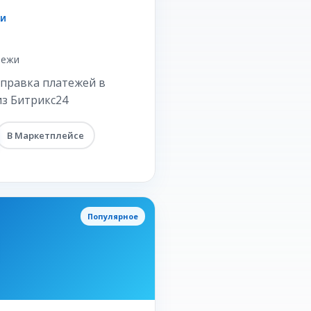
ЖИ
тежи
тправка платежей в
из Битрикс24
В Маркетплейсе
Популярное