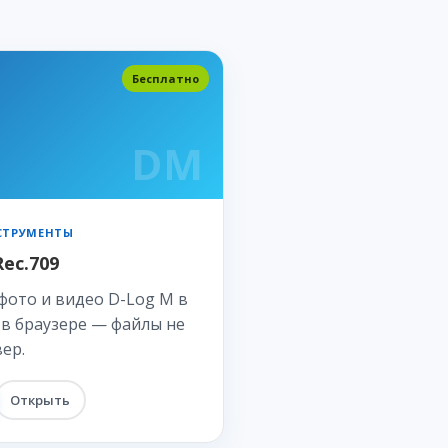
Бесплатно
DM
СТРУМЕНТЫ
ec.709
фото и видео D-Log M в
 в браузере — файлы не
вер.
Открыть