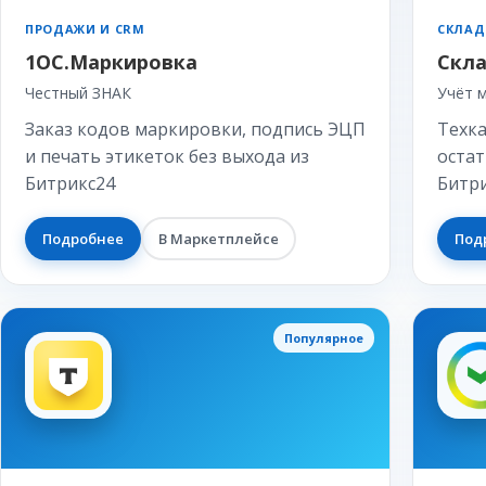
ПРОДАЖИ И CRM
СКЛАД
1ОС.Маркировка
Скла
Честный ЗНАК
Учёт 
Заказ кодов маркировки, подпись ЭЦП
Техка
и печать этикеток без выхода из
остат
Битрикс24
Битр
Подробнее
В Маркетплейсе
Под
Популярное