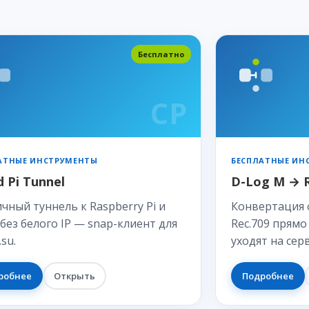
Бесплатно
CP
АТНЫЕ ИНСТРУМЕНТЫ
БЕСПЛАТНЫЕ ИН
d Pi Tunnel
D-Log M → R
чный туннель к Raspberry Pi и
Конвертация 
 без белого IP — snap-клиент для
Rec.709 прямо
.su.
уходят на сер
робнее
Открыть
Подробнее