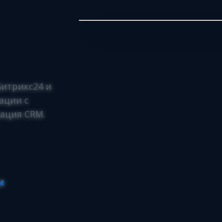
итрикс24 и
ации с
ация CRM.
и