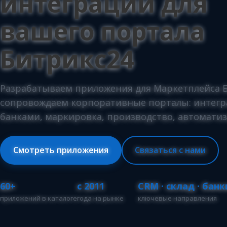
интеграции для
вашего портала
Битрикс24
Разрабатываем приложения для Маркетплейса Б
сопровождаем корпоративные порталы: интегр
банками, маркировка, производство, автоматиз
Смотреть приложения
Связаться с нами
60+
с 2011
CRM · склад · банк
приложений в каталоге
года на рынке
ключевые направления