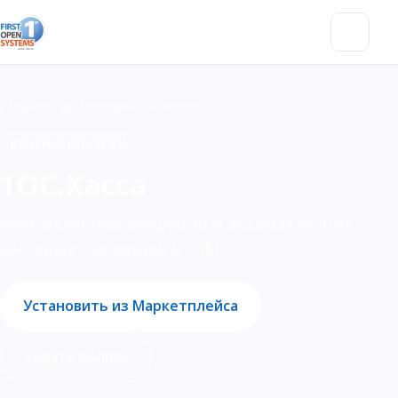
Меню
Главная
/
Приложения
/
1ОС.Касса
БАНКИ И ПЛАТЕЖИ
1ОС.Касса
Учёт наличных операций и автоматизация
кассовых сценариев в CRM
Установить из Маркетплейса
Задать вопрос