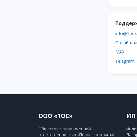
Поддер
info@1os.
Онлайн-ч
MAX
Telegram
ООО «1ОС»
ИП 
Общество с ограниченной
Инди
ответственностью «Первые открытые
Лаза