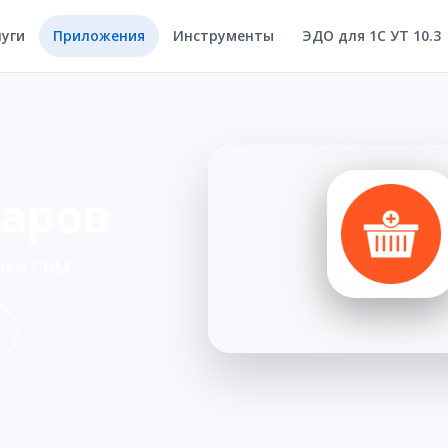
луги
Приложения
Инструменты
ЭДО для 1С УТ 10.3
аров
лки CRM