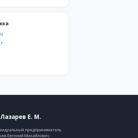
жка
su
ат
Лазарев Е. М.
видуальный предприниматель
рев Евгений Михайлович