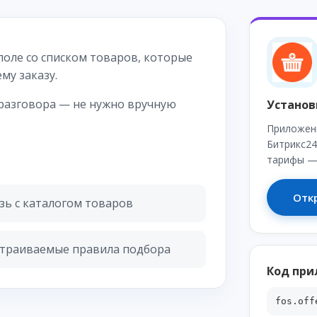
поле со списком товаров, которые
му заказу.
разговора — не нужно вручную
Установ
Приложен
Битрикс24
тарифы — 
Отк
зь с каталогом товаров
траиваемые правила подбора
Код пр
fos.off