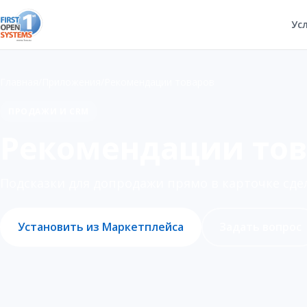
Ус
Главная
/
Приложения
/
Рекомендации товаров
ПРОДАЖИ И CRM
Рекомендации тов
Подсказки для допродажи прямо в карточке сде
Установить из Маркетплейса
Задать вопрос